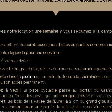
RTIES NATURE PATRIMOINE DANS LA CAMPAGNE DE CH
rvez notre location
une semaine
? Vous séjournez à la campa
ches, offrent de
nombreuses possibilités aux petits comme aux
ple d’agenda pour une semaine :
A votre arrivée :
uverte du grand gîte, de ses équipements et aménagements
nte dans la
piscine
ou au coin du
feu de la cheminée
, selon
nu son accès permanent !
ez à vélo
: la piste cyclable passe au portail du Gran
agne offrent des paysages qui changent très vite : vous év
rés, les bois de la vallée de l’Eure ; à 2 km du grand gîte, à
 reviendront pour une partie de paint-ball et certains s’ar