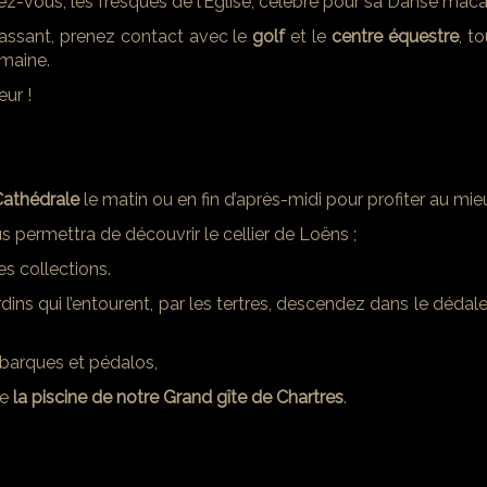
ez-vous, les fresques de l’Eglise, célèbre pour sa Danse maca
assant, prenez contact avec le
golf
et le
centre équestre
, t
emaine.
eur !
 Cathédrale
le matin ou en fin d’après-midi pour profiter au mie
 permettra de découvrir le cellier de Loëns ;
es collections.
dins qui l’entourent, par les tertres, descendez dans le dédal
 barques et pédalos,
de
la piscine de notre Grand gîte de Chartres
.