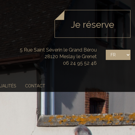
Je réserve
5 Rue Saint Séverin le Grand Bérou
28120
Meslay le Grenet
06 24 95 52 46
UALITÉS
CONTACT