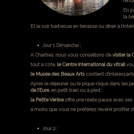
rend
En p
la s
Et le soir, barbecue en terrasse ou dîner à l’intéri
Jour 1 Dimanche :
A Chartres, nous vous conseillons de
visiter la
tout à côté,
le Centre international du vitrail
vous
le Musée des Beaux Arts
contient d’intéressant
Après le déjeuner ou le pique-nique dans les jar
de l’Eure
, en petit train ou à pied ;
la Petite Venise
offre une réelle pause avec ses
à moins que vous ne préfériez revenir profiter 
Jour 2 :