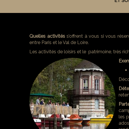
ET SO
Quelles activités
s’offrent à vous si vous rése
entre Paris et le Val de Loire.
Les activités de loisirs et le patrimoine, très ri
Exem
Déco
Déte
rete
Part
camp
les p
ados