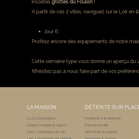
insolites
grottes du Foulon
!
A partir de ces 2 villes, naviguez sur le Loir en
c
Jour 6 :
Profitez encore des équipements de notre maison
Cette semaine type vous donne un aperçu du vas
N’hésitez pas à nous faire part de vos préfére
LA MAISON
DÉTENTE SUR PLAC
La Cuisine plaisir
Invitation à la détente
Salle à manger & séjour
Piscine privée
Les 2 chambres du rdc
SPA Privé en option
Les 4 chambres de l'étage
Terrasses & jardins