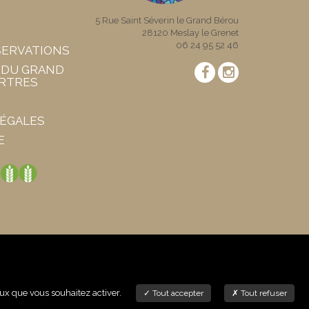
5 Rue Saint Séverin le Grand Bérou
28120
Meslay le Grenet
06 24 95 52 46
SERVATIONS
 DU GRAND
ARTRES
ÉGALES
E
ceux que vous souhaitez activer.
Tout accepter
Tout refuser