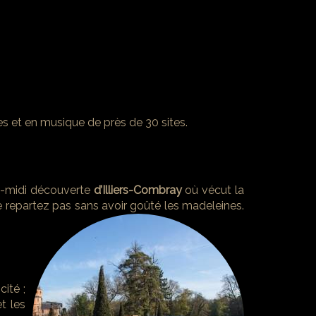
es et en musique de près de 30 sites.
rès-midi découverte
d’Illiers-Combray
où vécut la
ne repartez pas sans avoir goûté les madeleines.
ité ;
t les