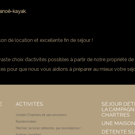
anoë-kayak
.
 de location et excellente fin de séjour !
te choix d’activités possibles à partir de notre propriété de
nces pour que nous vous aidions à préparer au mieux votre séj
E
ACTIVITÉS
SÉJOUR DÉT
LA CAMPAGN
CHARTRES
Visiter Chartres et ses environs
Randonnées
UNE MAISON
Pêcher, le loisir détente, par excellence !
DÉTENTE SU
Sorties insolites