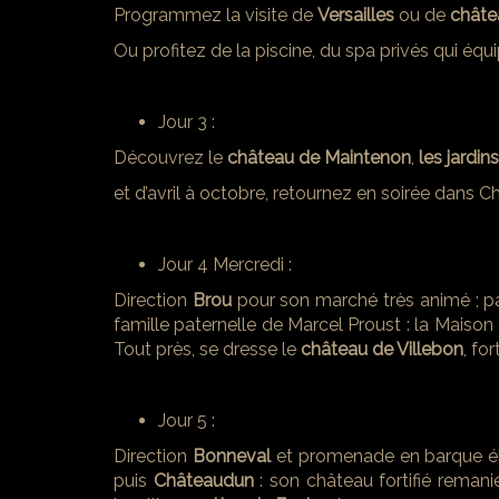
Programmez la visite de
Versailles
ou de
châte
Ou profitez de la piscine, du spa privés qui éq
Jour 3 :
Découvrez le
château de Maintenon
,
les jardi
et d’avril à octobre, retournez en soirée dans 
Jour 4 Mercredi :
Direction
Brou
pour son marché très animé ; par
famille paternelle de Marcel Proust : la Maison
Tout près, se dresse le
château de Villebon
, fo
Jour 5 :
Direction
Bonneval
et promenade en barque élect
puis
Châteaudun
: son château fortifié reman