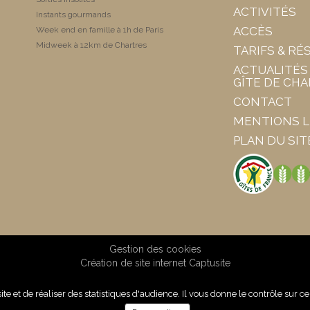
ACTIVITÉS
Instants gourmands
ACCÈS
Week end en famille à 1h de Paris
Midweek à 12km de Chartres
TARIFS & RÉ
ACTUALITÉS
GÎTE DE CH
CONTACT
MENTIONS L
PLAN DU SIT
Gestion des cookies
Création de site internet Captusite
site et de réaliser des statistiques d'audience. Il vous donne le contrôle sur 