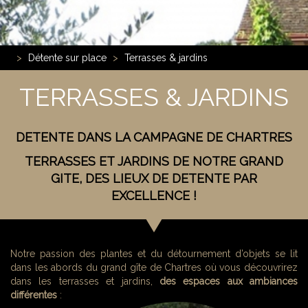
Détente sur place
Terrasses & jardins
TERRASSES & JARDINS
DETENTE DANS LA CAMPAGNE DE CHARTRES
TERRASSES ET JARDINS DE NOTRE GRAND
GITE, DES LIEUX DE DETENTE PAR
EXCELLENCE !
Notre passion des plantes et du détournement d’objets se lit
dans les abords du grand gîte de Chartres où vous découvrirez
dans les terrasses et jardins,
des espaces aux ambiances
différentes
: