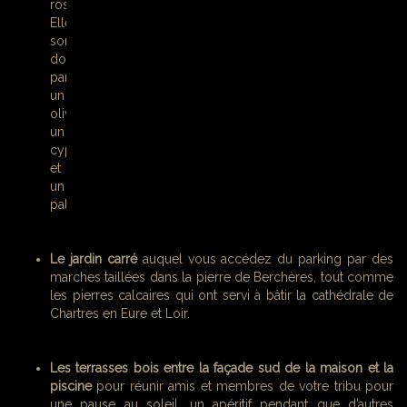
roses.
Elles
sont
dominées
par
un
olivier,
un
cyprès
et
un
palmier.
Le jardin carré
auquel vous accédez du parking par des
marches taillées dans la pierre de Berchères, tout comme
les pierres calcaires qui ont servi à bâtir la cathédrale de
Chartres en Eure et Loir.
Les terrasses bois entre la façade sud de la maison et la
piscine
pour réunir amis et membres de votre tribu pour
une pause au soleil, un apéritif pendant que d’autres